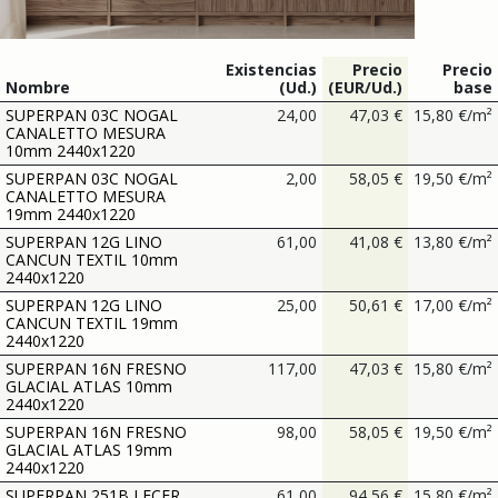
Existencias
Precio
Precio
Nombre
(Ud.)
(EUR/Ud.)
base
SUPERPAN 03C NOGAL
24,00
47,03
€
15,80
€
/
m²
CANALETTO MESURA
10mm 2440x1220
SUPERPAN 03C NOGAL
2,00
58,05
€
19,50
€
/
m²
CANALETTO MESURA
19mm 2440x1220
SUPERPAN 12G LINO
61,00
41,08
€
13,80
€
/
m²
CANCUN TEXTIL 10mm
2440x1220
SUPERPAN 12G LINO
25,00
50,61
€
17,00
€
/
m²
CANCUN TEXTIL 19mm
2440x1220
SUPERPAN 16N FRESNO
117,00
47,03
€
15,80
€
/
m²
GLACIAL ATLAS 10mm
2440x1220
SUPERPAN 16N FRESNO
98,00
58,05
€
19,50
€
/
m²
GLACIAL ATLAS 19mm
2440x1220
SUPERPAN 251B LECER
61,00
94,56
€
15,80
€
/
m²