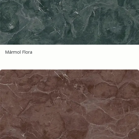
M​ármol Flora