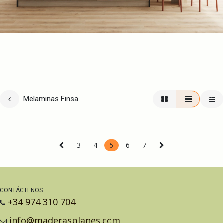
Melaminas Finsa
3
4
5
6
7
CONTÁCTENOS
+34 974 310 704
info@maderasplanes.com