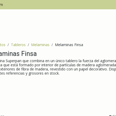
om
Inicio
Empresa
tos
Tableros
Melaminas
Melaminas Finsa
aminas Finsa
na Superpan que combina en un único tablero la fuerza del aglomera
a que está formado por interior de partículas de madera aglomerada
exteriores de fibra de madera, revestido con un papel decorativo. D
tes referencias y grosores en stock.