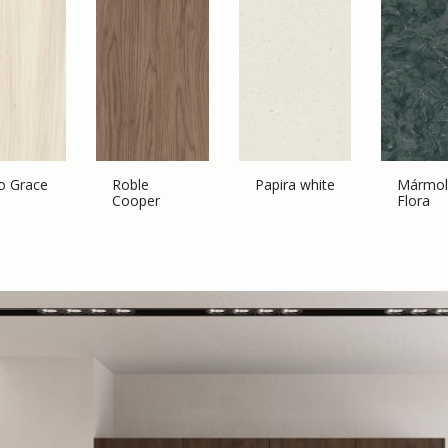
o Grace
Roble
Papira white
M​ármo
Cooper
Flora