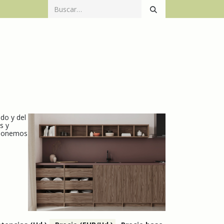
Catálogo
Productos
Mecanización
Contacto
do y del
s y
isponemos