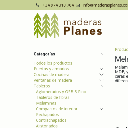
Ir al contenido
+34 974 310 704
info@maderasplanes.c
Produc
Categorías
Mel
Todos los productos
Melami
Puertas y armarios
MDF, y
Cocinas de madera
caras 
Ventanas de madera
diferen
Tableros
Aglomerados y OSB 3 Pino
Tableros de fibras
Melaminas
Compactos de interior
Rechapados
Contrachapados
Alistonados