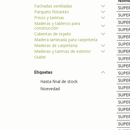
Nomb
Fachadas ventiladas
SUPE
Parquets flotantes
SUPE
Frisos y tarimas
SUPER
Maderas y tableros para
construcción
SUPER
Cubiertas de tejado
SUPER
Madera laminada para carpintería
SUPER
Maderas de carpintería
Maderas y tarimas de exterior
SUPER
Outlet
SUPER
SUPER
Etiquetas
SUPER
SUPE
Hasta final de stock
SUPE
Noevedad
SUPE
SUPE
SUPE
SUPER
SUPER