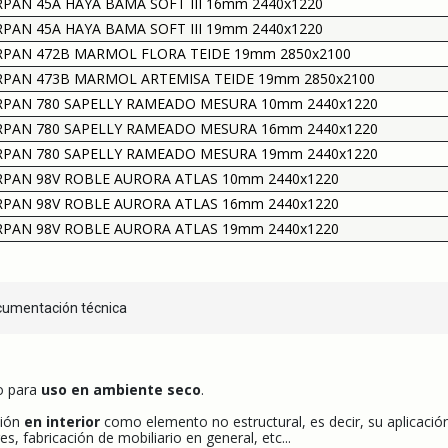
PAN 45A HAYA BAMA SOFT III 16mm 2440x1220
PAN 45A HAYA BAMA SOFT III 19mm 2440x1220
RPAN 472B MARMOL FLORA TEIDE 19mm 2850x2100
RPAN 473B MARMOL ARTEMISA TEIDE 19mm 2850x2100
RPAN 780 SAPELLY RAMEADO MESURA 10mm 2440x1220
RPAN 780 SAPELLY RAMEADO MESURA 16mm 2440x1220
RPAN 780 SAPELLY RAMEADO MESURA 19mm 2440x1220
RPAN 98V ROBLE AURORA ATLAS 10mm 2440x1220
RPAN 98V ROBLE AURORA ATLAS 16mm 2440x1220
RPAN 98V ROBLE AURORA ATLAS 19mm 2440x1220
umentación técnica
o para
uso en ambiente seco
.
ción
en interior
como elemento no estructural, es decir, su aplicac
res, fabricación de mobiliario en general, etc...