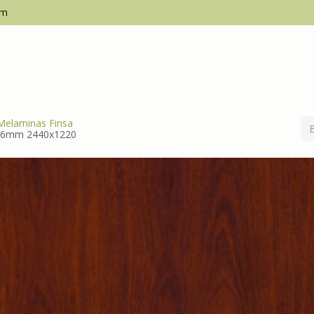
om
Inicio
Empresa
Melaminas Finsa
16mm 2440x1220