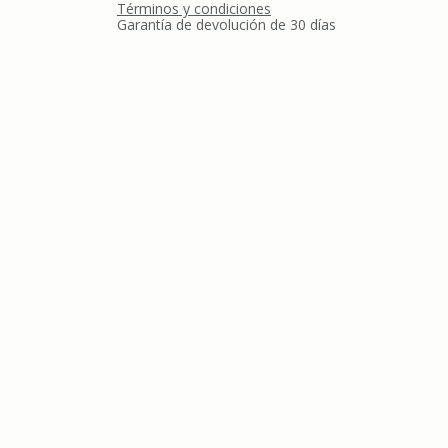
Términos y condiciones
Garantía de devolución de 30 días
Envío: 2-3 días laborables
Reseñas de los clientes
CONTÁ
+34
in