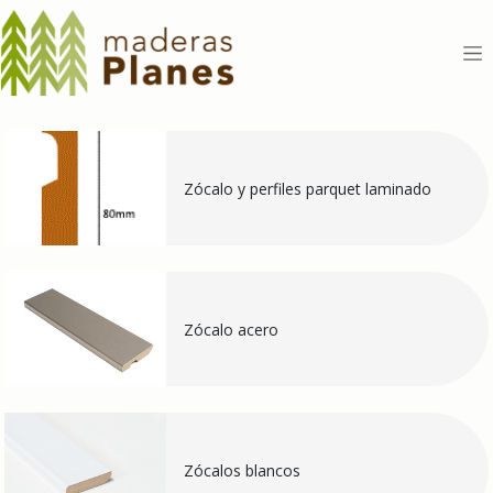
Ir al contenido
Zócalo y perfiles parquet laminado
Zócalo acero
Zócalos blancos