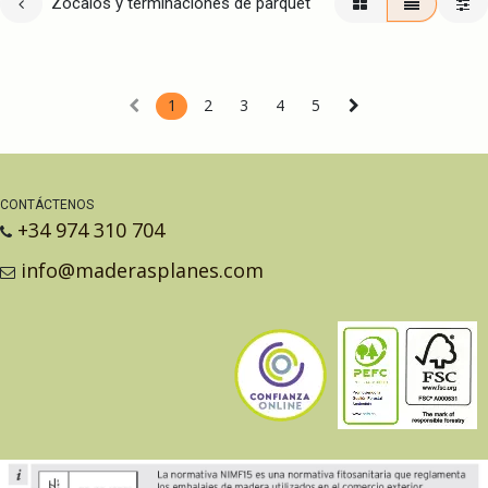
Zócalos y terminaciones de parquet
1
2
3
4
5
CONTÁCTENOS
+34 974 310 704
info@maderasplanes.com