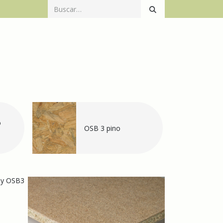
Catálogo
Productos
Mecanización
Contacto
o
OSB 3 pino
o y OSB3