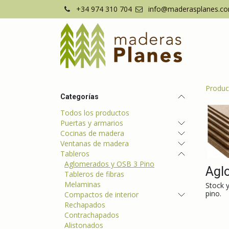
Ir al contenido
+34 974 310 704
info@maderasplanes.c
Produc
Categorías
Todos los productos
Puertas y armarios
Cocinas de madera
Ventanas de madera
Tableros
Aglomerados y OSB 3 Pino
Agl
Tableros de fibras
Melaminas
Stock 
pino.
Compactos de interior
Rechapados
Contrachapados
Alistonados