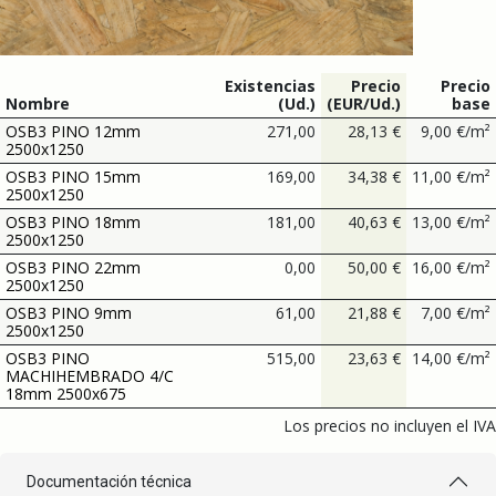
Existencias
Precio
Precio
Nombre
(Ud.)
(EUR/Ud.)
base
OSB3 PINO 12mm
271,00
28,13
€
9,00
€
/
m²
2500x1250
OSB3 PINO 15mm
169,00
34,38
€
11,00
€
/
m²
2500x1250
OSB3 PINO 18mm
181,00
40,63
€
13,00
€
/
m²
2500x1250
OSB3 PINO 22mm
0,00
50,00
€
16,00
€
/
m²
2500x1250
OSB3 PINO 9mm
61,00
21,88
€
7,00
€
/
m²
2500x1250
OSB3 PINO
515,00
23,63
€
14,00
€
/
m²
MACHIHEMBRADO 4/C
18mm 2500x675
Los precios no incluyen el IVA
Documentación técnica