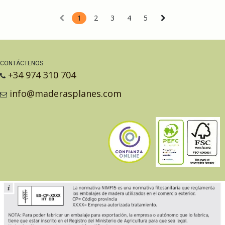
1
2
3
4
5
CONTÁCTENOS
+34 974 310 704
info@maderasplanes.com