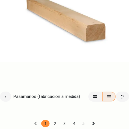
Pasamanos (fabricación a medida)
1
2
3
4
5