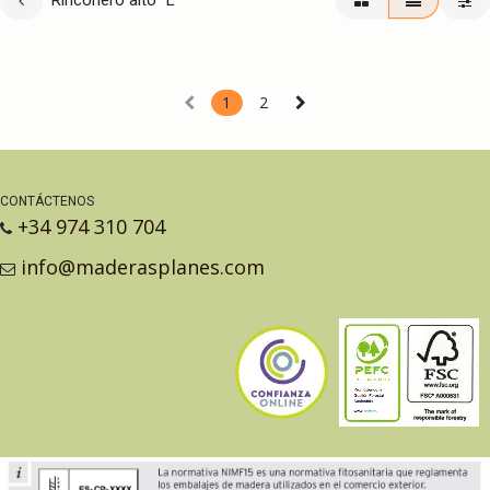
Rinconero alto "L"
1
2
CONTÁCTENOS
+34 974 310 704
info@maderasplanes.com