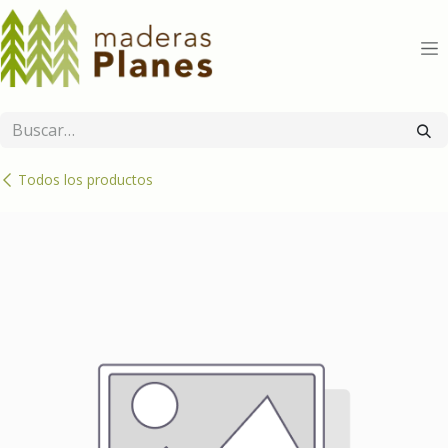
Ir al contenido
Todos los productos