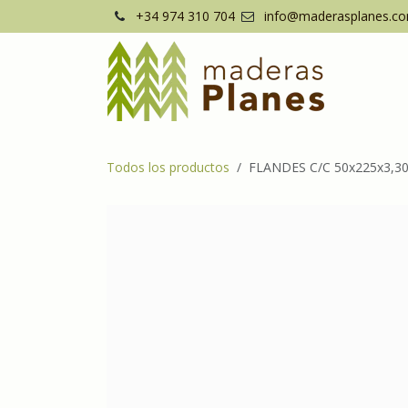
Ir al contenido
+34 974 310 704
info@maderasplanes.c
Todos los productos
FLANDES C/C 50x225x3,30