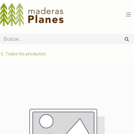
Ir al contenido
Todos los productos