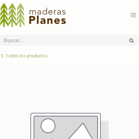
Ir al contenido
Todos los productos