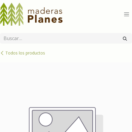
Ir al contenido
Todos los productos