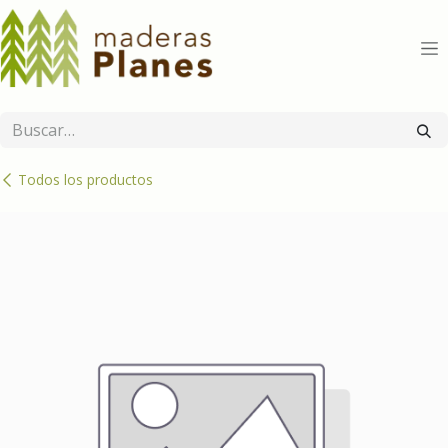
Ir al contenido
Todos los productos