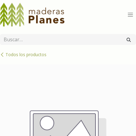
Ir al contenido
Todos los productos