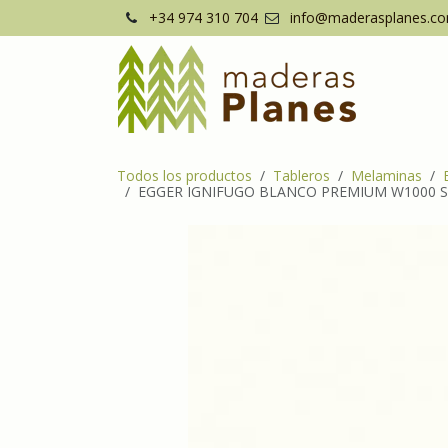
Ir al contenido
+34 974 310 704
info@maderasplanes.c
Todos los productos
Tableros
Melaminas
EGGER IGNIFUGO BLANCO PREMIUM W1000 S